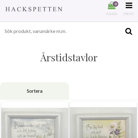
0
KASSA
MENY
Årstidstavlor
Sortera