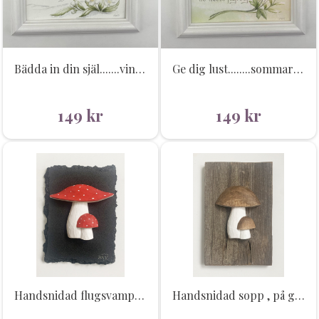
Bädda in din själ.......vintern 14x19cm
Ge dig lust........sommaren 14 x19 cm
149
kr
149
kr
Handsnidad flugsvamp, tavla
Handsnidad sopp , på gammalt trä