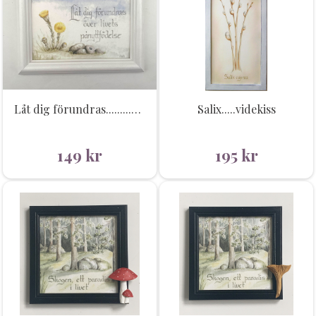
Låt dig förundras.........våren
Salix.....videkiss
149
kr
195
kr