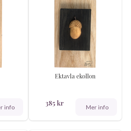
Ektavla ekollon
385
kr
r info
Mer info