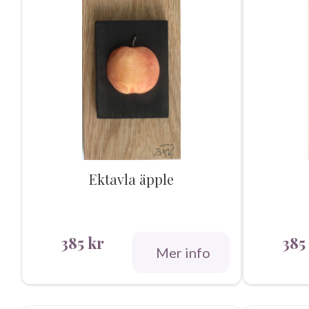
Ektavla äpple
385
kr
385
Mer info