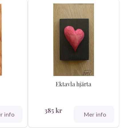
Ektavla hjärta
385
kr
r info
Mer info