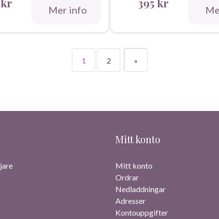
8
kr
395
kr
Mer info
Me
1
2
»
Mitt konto
jare
Mitt konto
Ordrar
Nedladdningar
Adresser
Kontouppgifter