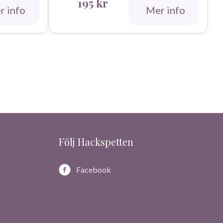
195
kr
r info
Mer info
Följ Hackspetten
Facebook