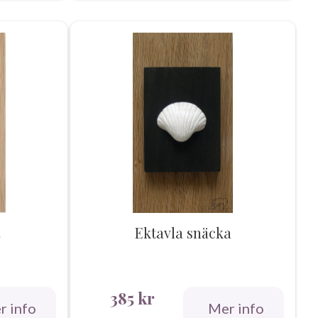
Ektavla snäcka
385
kr
r info
Mer info