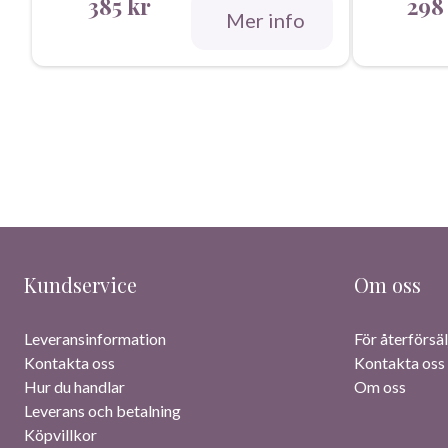
385
kr
29
Mer info
Kundservice
Om oss
Leveransinformation
För återförsäl
Kontakta oss
Kontakta oss
Hur du handlar
Om oss
Leverans och betalning
Köpvillkor