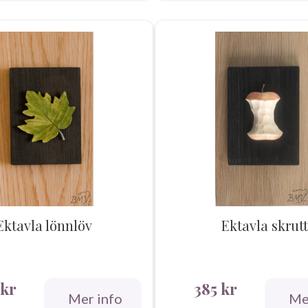
Ektavla lönnlöv
Ektavla skrutt
kr
385
kr
Mer info
Me