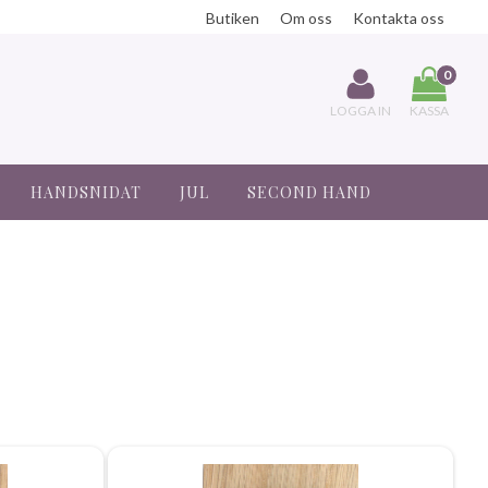
Butiken
Om oss
Kontakta oss
0
LOGGA IN
KASSA
HANDSNIDAT
JUL
SECOND HAND