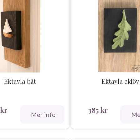
Ektavla båt
Ektavla eklöv
kr
385
kr
Mer info
Me