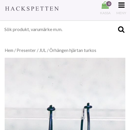
0
KASSA
MENY
Hem
/
Presenter
/
JUL
/ Örhängen hjärtan turkos