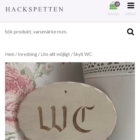
0
KASSA
MENY
Hem
/
Inredning
/
Lite allt möjligt
/ Skylt WC