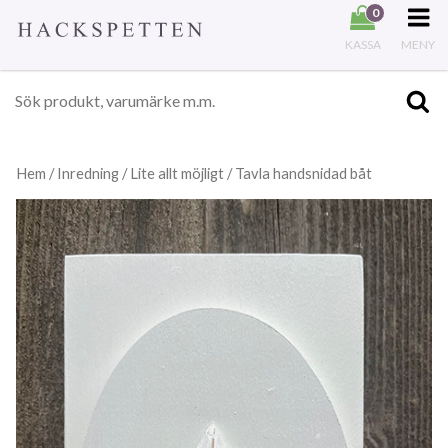
0
KASSA
MENY
Hem
/
Inredning
/
Lite allt möjligt
/ Tavla handsnidad båt