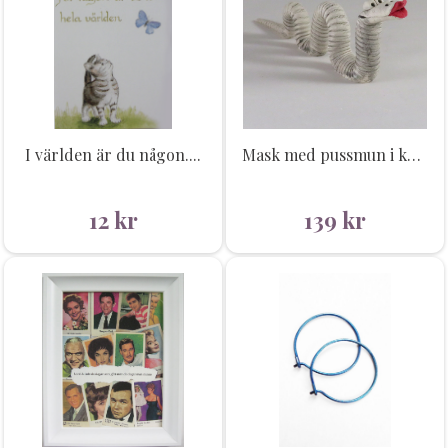
I världen är du någon....
Mask med pussmun i keramik
12
kr
139
kr