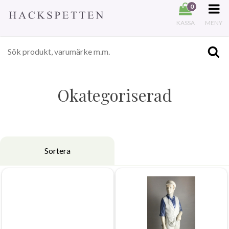
0
KASSA
MENY
Okategoriserad
Sortera