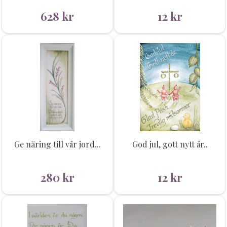
628
kr
12
kr
Ge näring till vår jord...
God jul, gott nytt år..
280
kr
12
kr