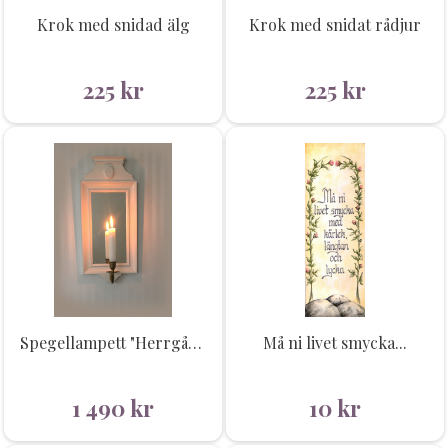
Krok med snidad älg
Krok med snidat rådjur
225
kr
225
kr
Spegellampett "Herrgård"
Må ni livet smycka...
1 490
kr
10
kr