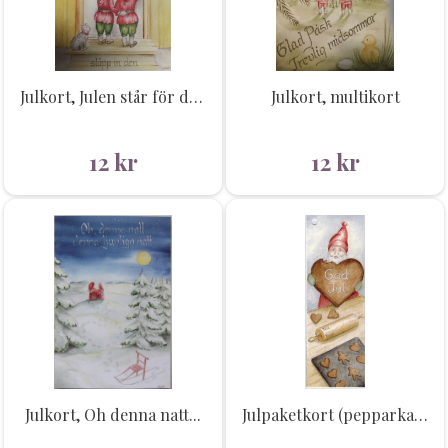
Julkort, Julen står för dörren...
Julkort, multikort
12
kr
12
kr
Julkort, Oh denna natt...
Julpaketkort (pepparkakan)