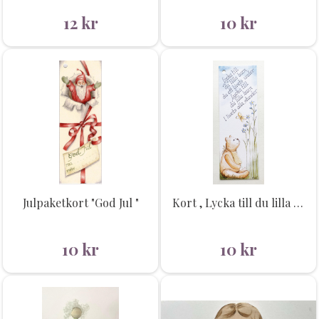
12
kr
10
kr
Julpaketkort "God Jul "
Kort , Lycka till du lilla barn...
10
kr
10
kr